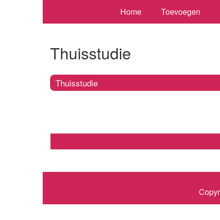
Home
Toevoegen
Thuisstudie
Thuisstudie
Copyr