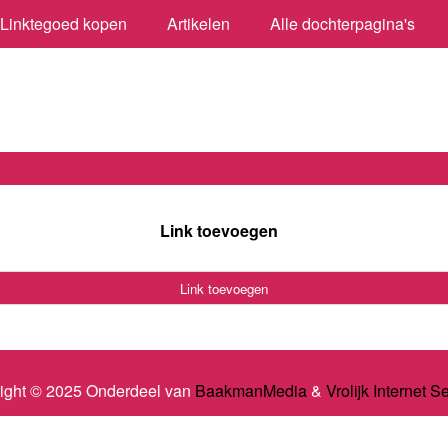
Linktegoed kopen
Artikelen
Alle dochterpagina's
Link toevoegen
Link toevoegen
ight © 2025 Onderdeel van
BaakmanMedia
&
Vrolijk Internet S